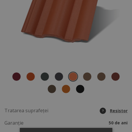
Tratarea suprafeței
Resistor
?
Garanție
50 de ani