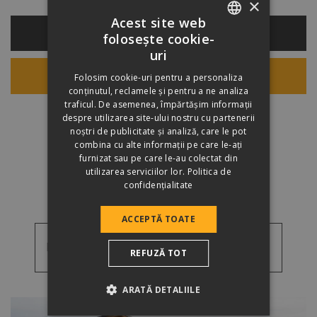
×
Acest site web
CALCULATOR MATERIALE
folosește cookie-
ROMANIAN
uri
HUNGARIAN
Folosim cookie-uri pentru a personaliza
CALCULATOR DE PREȚ
conținutul, reclamele și pentru a ne analiza
traficul. De asemenea, împărtășim informații
despre utilizarea site-ului nostru cu partenerii
noștri de publicitate și analiză, care le pot
combina cu alte informații pe care le-ați
furnizat sau pe care le-au colectat din
DE UNDE CUMPĂR?
utilizarea serviciilor lor.
Politica de
confidențialitate
ACCEPTĂ TOATE
Poze de referință
REFUZĂ TOT
Poze
ARATĂ DETALIILE
Videoclipuri
de