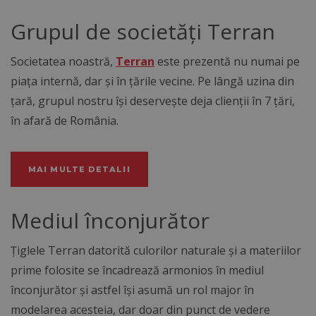
Grupul de societăți Terran
Societatea noastră,
Terran
este prezentă nu numai pe
piaţa internă, dar şi în ţările vecine. Pe lângă uzina din
ţară, grupul nostru îşi deserveşte deja clienţii în 7 ţări,
în afară de România.
MAI MULTE DETALII
Mediul înconjurător
Ţiglele Terran datorită culorilor naturale şi a materiilor
prime folosite se încadrează armonios în mediul
înconjurător şi astfel îşi asumă un rol major în
modelarea acesteia, dar doar din punct de vedere