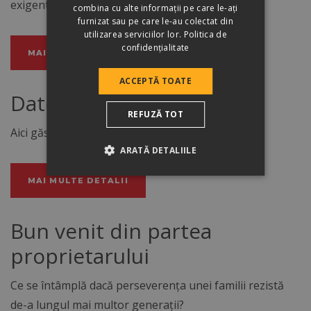
exigente norme deprotecţia
mediului
.
combina cu alte informații pe care le-ați
furnizat sau pe care le-au colectat din
utilizarea serviciilor lor.
Politica de
confidențialitate
MAI MULTE DETALII
ACCEPTĂ TOATE
Datele firmei
REFUZĂ TOT
Aici găsiți datele firmei.
ARATĂ DETALIILE
MAI MULTE DETALII
Bun venit din partea
proprietarului
Ce se întâmplă dacă perseverenţa unei familii rezistă
de-a lungul mai multor generaţii?