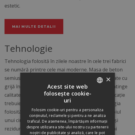
estetic.
MAI MULTE DETALII
Tehnologie
Tehnologia folosită în zilele noastre în cele trei fabrici
se numără printre cele mai moderne. Masa de beton
×
semiuscată se produce din
materii prime
selectate cu
Acest site web
grijă într-un amestecător automatizat. Pentru a atinge
folosește cookie-
calitatea superioară a produsului, reţeta de fabricaţie
ROMANIAN
uri
trebuie să aibă o compoziţie constantă. Tehnologia
HUNGARIAN
Folosim cookie-uri pentru a personaliza
folosită în fabricile noastre se bazează pe principiul
conținutul, reclamele și pentru a ne analiza
unui circuit complet închis, astfel toate deşeurile şi
traficul. De asemenea, împărtășim informații
despre utilizarea site-ului nostru cu partenerii
rezidurile sunt refolosite corespunzător celor mai
noștri de publicitate și analiză, care le pot