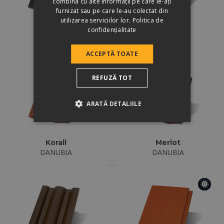
combina cu alte informații pe care le-ați
furnizat sau pe care le-au colectat din
utilizarea serviciilor lor.
Politica de
confidențialitate
Negru
Carbon
DANUBIA
DANUBIA
ACCEPTĂ TOATE
REFUZĂ TOT
ARATĂ DETALIILE
Korall
Merlot
DANUBIA
DANUBIA