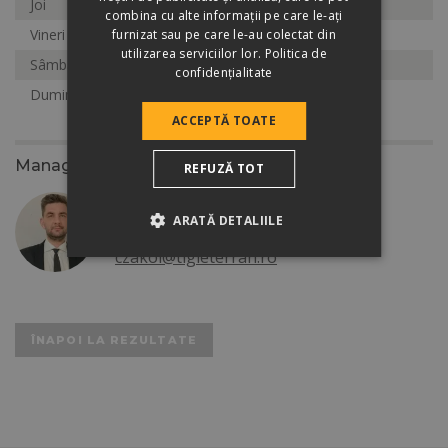
Joi
8:00-17:00
combina cu alte informații pe care le-ați
Vineri
8:00-17:00
furnizat sau pe care le-au colectat din
utilizarea serviciilor lor.
Politica de
Sâmbătă
8:00-14:00
confidențialitate
Duminică
Închis
ACCEPTĂ TOATE
Manager zonal
REFUZĂ TOT
Czako Levente
ARATĂ DETALIILE
+40/728 972 974
czakol@tigleterran.ro
ÎNAPOI LA REZULTATE