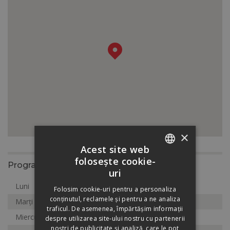
×
Acest site web
folosește cookie-
Program
ROMANIAN
uri
HUNGARIAN
Luni
8:00-17:00
Folosim cookie-uri pentru a personaliza
conținutul, reclamele și pentru a ne analiza
Marți
8:00-17:00
traficul. De asemenea, împărtășim informații
Miercuri
8:00-17:00
despre utilizarea site-ului nostru cu partenerii
noștri de publicitate și analiză, care le pot