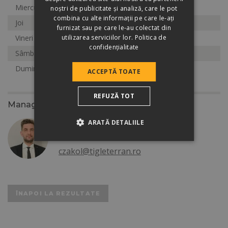
Miercuri
8:00-17:00
noștri de publicitate și analiză, care le pot
combina cu alte informații pe care le-ați
Joi
8:00-17:00
furnizat sau pe care le-au colectat din
utilizarea serviciilor lor.
Politica de
Vineri
8:00-17:00
confidențialitate
Sâmbătă
Închis
Duminică
Închis
ACCEPTĂ TOATE
REFUZĂ TOT
Manager zonal
ARATĂ DETALIILE
Czako Levente
+40/728 972 974
czakol@tigleterran.ro
ÎNAPOI LA REZULTATE