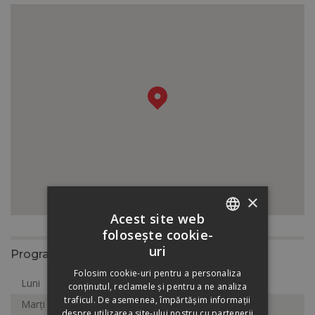
×
Acest site web
folosește cookie-
ROMANIAN
uri
Program
HUNGARIAN
Folosim cookie-uri pentru a personaliza
Luni
8:00-17:00
conținutul, reclamele și pentru a ne analiza
traficul. De asemenea, împărtășim informații
Marți
8:00-17:00
despre utilizarea site-ului nostru cu partenerii