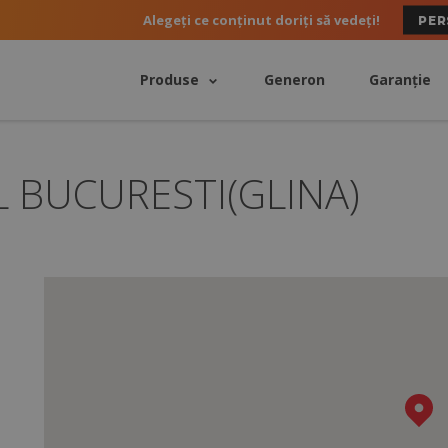
Alegeți ce conținut doriți să vedeți!
PER
Produse
Generon
Garanție
 BUCURESTI(GLINA)