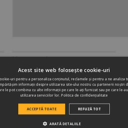
Manager zonal
Mocșariu Alexandru Constantin
Acest site web folosește cookie-uri
+40/728 060 900
ookie-uri pentru a personaliza conținutul, reclamele și pentru a ne analiza tr
mocsariua@tigleterran.ro
părtășim informații despre utilizarea site-ului nostru cu partenerii noștri d
care le pot combina cu alte informații pe care le-ați furnizat sau pe care le-au
utilizarea serviciilor lor.
Politica de confidențialitate
ACCEPTĂ TOATE
REFUZĂ TOT
ARATĂ DETALIILE