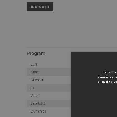
INDICAȚII
Program
Luni
8:00-18:00
Marți
8:00-18:00
Folosim c
asemenea, îm
Miercuri
8:00-18:00
și analiză, 
Joi
8:00-18:00
Vineri
8:00-18:00
Sâmbătă
8:00-12:00
Duminică
Închis