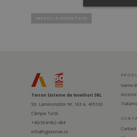
ÎNAPOI LA REZULTATE
PROD
Gama de
Accesori
Terran Sisteme de Invelitori SRL
Tratarea
Str. Laminoriştilor Nr. 163 A, 405100
Câmpia Turzii
CONT
+40/264/462-484
Contact
info@tigleterran.ro