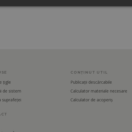
USE
CONȚINUT UTIL
 țigle
Publicații descărcabile
i de sistem
Calculator materiale necesare
 suprafeței
Calculator de acoperiș
ACT