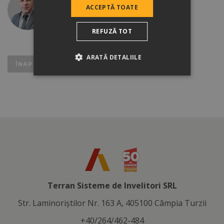
ACCEPTĂ TOATE
+40/787 292 720
sabouc@tigleterran.ro
REFUZĂ TOT
ARATĂ DETALIILE
ÎNAPOI LA REZULTATE
Terran Sisteme de Invelitori SRL
Str. Laminoriştilor Nr. 163 A, 405100 Câmpia Turzii
+40/264/462-484