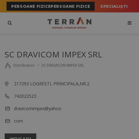
PERSOANE FIZICEPERSOANE FIZICE
SPECIALIȘTI
SC DRAVICOM IMPEX SRL
Distribuitori
SC DRAVICOM IMPEX SRL
217293 LOGRESTI, PRINCIPALA,NR.2
742022523
dravicomimpex@yahoo
com
INDICAȚII