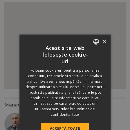
×
Acest site web
folosește cookie-
ROMANIAN
uri
HUNGARIAN
Folosim cookie-uri pentru a personaliza
conținutul, reclamele și pentru a ne analiza
traficul. De asemenea, împărtășim informații
despre utilizarea site-ului nostru cu partenerii
noștri de publicitate și analiză, care le pot
combina cu alte informații pe care le-ați
furnizat sau pe care le-au colectat din
Manager zonal
utilizarea serviciilor lor.
Politica de
confidențialitate
Sabou Cosmin Iosif
+40/787 292 720
ACCEPTĂ TOATE