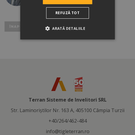
sabouc@tigleterran.ro
REFUZĂ TOT
ÎNAPOI LA REZULTATE
ARATĂ DETALIILE
Terran Sisteme de Invelitori SRL
Str. Laminoriştilor Nr. 163 A, 405100 Câmpia Turzii
+40/264/462-484
info@tigleterran.ro