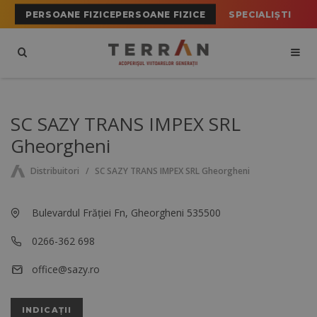
PERSOANE FIZICEPERSOANE FIZICE
SPECIALIȘTI
SC SAZY TRANS IMPEX SRL
Gheorgheni
Distribuitori
SC SAZY TRANS IMPEX SRL Gheorgheni
Bulevardul Frăției Fn, Gheorgheni 535500
0266-362 698
office@sazy.ro
INDICAȚII