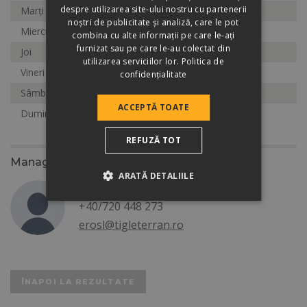
despre utilizarea site-ului nostru cu partenerii
Marți
7:00 - 19:00
noștri de publicitate și analiză, care le pot
Miercuri
7:00 - 19:00
combina cu alte informații pe care le-ați
furnizat sau pe care le-au colectat din
Joi
7:00 - 19:00
utilizarea serviciilor lor.
Politica de
Vineri
7:00 - 19:00
confidențialitate
Sâmbătă
7:30 - 15:00
ACCEPTĂ TOATE
Duminică
Închis
REFUZĂ TOT
Manager zonal
ARATĂ DETALIILE
Erős László
+40/720 448 273
erosl@tigleterran.ro
ÎNAPOI LA REZULTATE