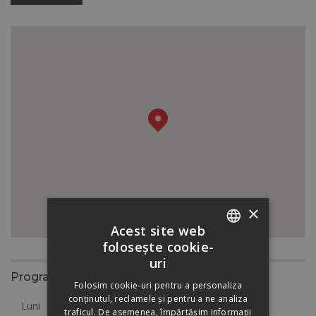
×
Acest site web
folosește cookie-
ROMANIAN
uri
Program
HUNGARIAN
Folosim cookie-uri pentru a personaliza
conținutul, reclamele și pentru a ne analiza
Luni
7:00 - 19:00
traficul. De asemenea, împărtășim informații