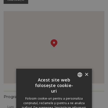
×
Acest site web
folosește cookie-
ROMANIAN
uri
HUNGARIAN
Program
Folosim cookie-uri pentru a personaliza
conținutul, reclamele și pentru a ne analiza
Luni
8:00 - 17:00
traficul. De asemenea, împărtășim informații