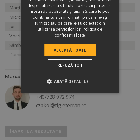
despre utilizarea site-ului nostru cu partenerii
Marți
8:00 - 17:00
noștri de publicitate și analiză, care le pot
Miercuri
8:00 - 17:00
combina cu alte informații pe care le-ați
furnizat sau pe care le-au colectat din
Joi
8:00 - 17:00
utilizarea serviciilor lor.
Politica de
confidențialitate
Vineri
8:00 - 17:00
Sâmbătă
8:00 - 13:00
ACCEPTĂ TOATE
Duminică
Închis
REFUZĂ TOT
Manager zonal
ARATĂ DETALIILE
Czako Levente
+40/728 972 974
czakol@tigleterran.ro
ÎNAPOI LA REZULTATE