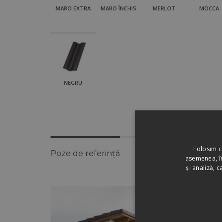
MARO EXTRA
MARO ÎNCHIS
MERLOT
MOCCA
NEGRU
Folosim c
Poze de referință
Videoclipuri
Țigl
asemenea, îm
și analiză, 
Poze
de
referință