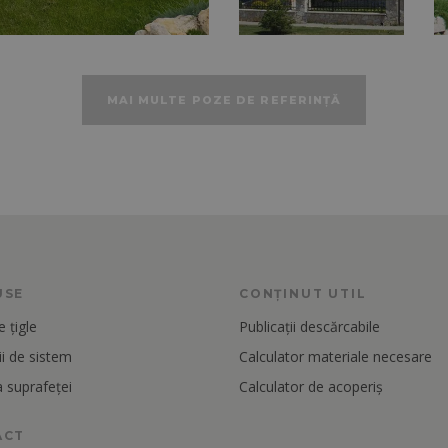
MAI MULTE POZE DE REFERINȚĂ
USE
CONȚINUT UTIL
 țigle
Publicații descărcabile
i de sistem
Calculator materiale necesare
 suprafeței
Calculator de acoperiș
ACT