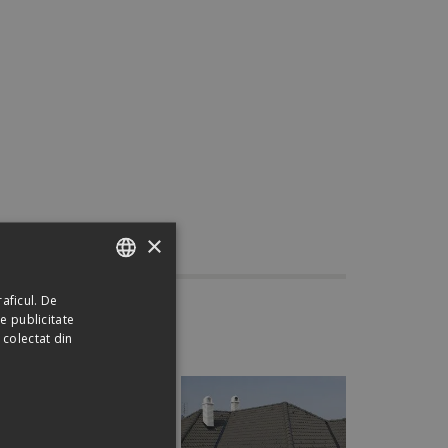
×
aficul. De
ROMANIAN
e
e publicitate
HUNGARIAN
 colectat din