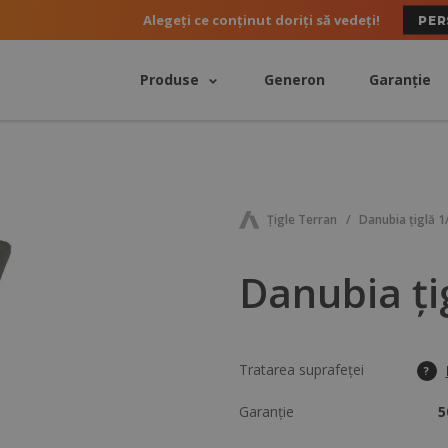
Alegeți ce conținut doriți să vedeți!
PER
Produse
Generon
Garanție
Ţigle Terran
Danubia țiglă 1
Danubia țig
Tratarea suprafeței
?
Garanție
5