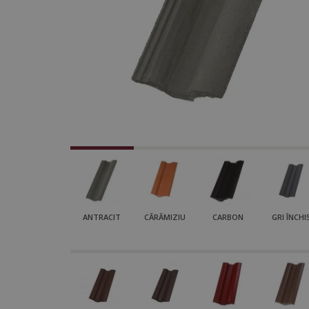
ANTRACIT
CĂRĂMIZIU
CARBON
GRI ÎNCHI