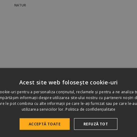
NATUR
Acest site web folosește cookie-uri
ookie-uri pentru a personaliza conținutul, reclamele și pentru a ne analiza tr
e speciale
Accesorii de sistem
Specificații tehnic
părtășim informații despre utilizarea site-ului nostru cu partenerii noștri d
care le pot combina cu alte informații pe care le-ați furnizat sau pe care le-au
utilizarea serviciilor lor.
Politica de confidențialitate
ACCEPTĂ TOATE
REFUZĂ TOT