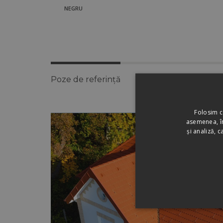
NEGRU
Poze de referință
Videoclipuri
Țigl
Poze
Folosim c
de
asemenea, îm
și analiză, 
referință