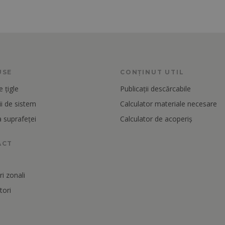
USE
CONȚINUT UTIL
 țigle
Publicații descărcabile
i de sistem
Calculator materiale necesare
 suprafeței
Calculator de acoperiș
ACT
i zonali
tori