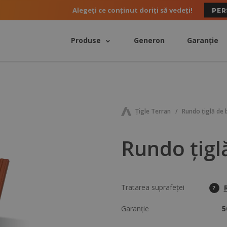
Alegeți ce conținut doriți să vedeți!
PER
Produse
Generon
Garanție
Ţigle Terran
Rundo țiglă de 
Rundo țigl
Tratarea suprafeței
?
Garanție
5