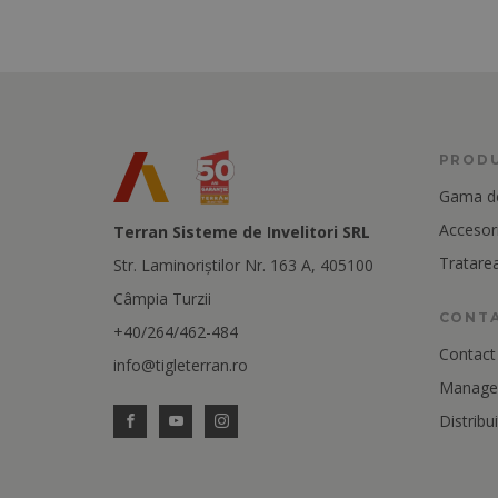
PROD
Gama de
Accesori
Terran Sisteme de Invelitori SRL
Tratarea
Str. Laminoriştilor Nr. 163 A, 405100
Câmpia Turzii
CONT
+40/264/462-484
Contact
info@tigleterran.ro
Manager
Distribui