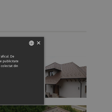
e
×
aficul. De
ROMANIAN
e publicitate
HUNGARIAN
 colectat din