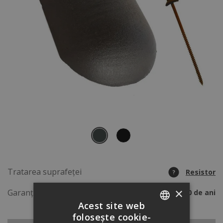
Tratarea suprafeței
Resistor
?
×
Garanție
50 de ani
Acest site web
folosește cookie-
ROMANIAN