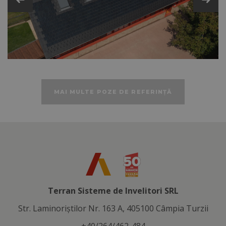
Accesorii de sistem
Specificații tehnice
MAI MULTE POZE DE REFERINȚĂ
Terran Sisteme de Invelitori SRL
Str. Laminoriştilor Nr. 163 A, 405100 Câmpia Turzii
+40/264/462-484