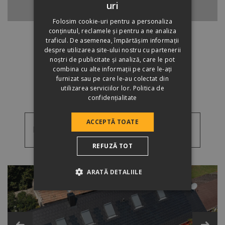
uri
ÎNAPOI LA ȚIGLA DE BAZĂ
HUNGARIAN
Folosim cookie-uri pentru a personaliza
conținutul, reclamele și pentru a ne analiza
traficul. De asemenea, împărtășim informații
despre utilizarea site-ului nostru cu partenerii
noștri de publicitate și analiză, care le pot
combina cu alte informații pe care le-ați
DE UNDE CUMPĂR?
furnizat sau pe care le-au colectat din
utilizarea serviciilor lor.
Politica de
confidențialitate
ACCEPTĂ TOATE
Poze de referință
REFUZĂ TOT
Poze
Videoclipuri
de
ARATĂ DETALIILE
referință
Țigle speciale