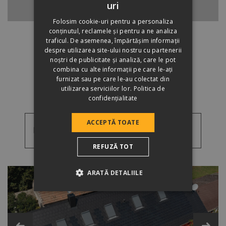
uri
ÎNAPOI LA ȚIGLA DE BAZĂ
HUNGARIAN
Folosim cookie-uri pentru a personaliza
conținutul, reclamele și pentru a ne analiza
traficul. De asemenea, împărtășim informații
despre utilizarea site-ului nostru cu partenerii
noștri de publicitate și analiză, care le pot
combina cu alte informații pe care le-ați
DE UNDE CUMPĂR?
furnizat sau pe care le-au colectat din
utilizarea serviciilor lor.
Politica de
confidențialitate
ACCEPTĂ TOATE
Poze de referință
REFUZĂ TOT
Poze
Videoclipuri
de
ARATĂ DETALIILE
referință
Țigle speciale