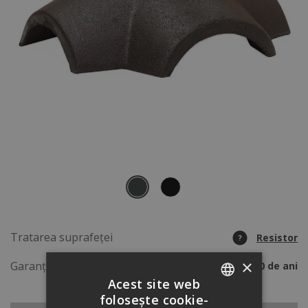
Tratarea suprafeței
Resistor
?
×
Garanție
50 de ani
Acest site web
folosește cookie-
ROMANIAN