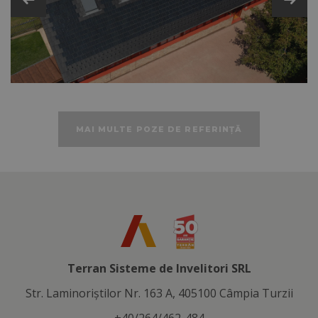
Accesorii de sistem
Specificații tehnice
MAI MULTE POZE DE REFERINȚĂ
Terran Sisteme de Invelitori SRL
Str. Laminoriştilor Nr. 163 A, 405100 Câmpia Turzii
+40/264/462-484