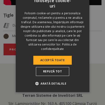
folosește cookie-
ROMANIAN
uri
HUNGARIAN
Folosim cookie-uri pentru a personaliza
Țigle
conținutul, reclamele și pentru a ne analiza
traficul. De asemenea, împărtășim informații
DANUBIA
despre utilizarea site-ului nostru cu partenerii
noștri de publicitate și analiză, care le pot
combina cu alte informații pe care le-ați
Mocca
furnizat sau pe care le-au colectat din
utilizarea serviciilor lor.
Politica de
confidențialitate
PRODUS
ACCEPTĂ TOATE
REFUZĂ TOT
ARATĂ DETALIILE
Terran Sisteme de Invelitori SRL
Str. Laminoriştilor Nr. 163 A, 405100 Câmpia Turzii